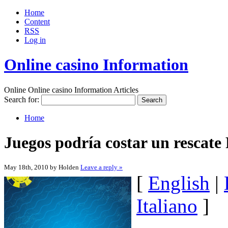
Home
Content
RSS
Log in
Online casino Information
Online Online casino Information Articles
Search for:
Home
Juegos podría costar un rescate
May 18th, 2010 by Holden
Leave a reply »
[
English
|
Italiano
]