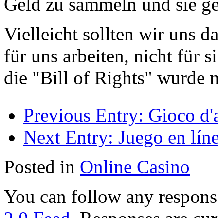
Geld zu sammeln und sie gen
Vielleicht sollten wir uns d
für uns arbeiten, nicht für s
die "Bill of Rights" wurde 
Previous Entry:
Gioco d'a
Next Entry:
Juego en lín
Posted in
Online Casino
You can follow any response