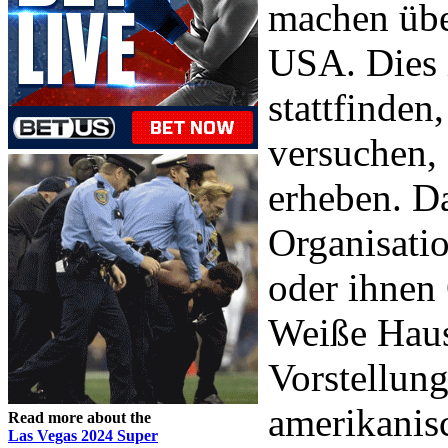
machen übe
USA. Dies i
stattfinden
versuchen, 
erheben. D
Organisatio
oder ihnen
Weiße Haus
Vorstellung
amerikanis
Read more about the
Las Vegas 2024 Super