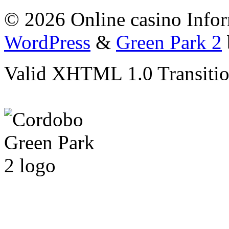
© 2026 Online casino Info
WordPress
&
Green Park 2
Valid XHTML 1.0 Transition