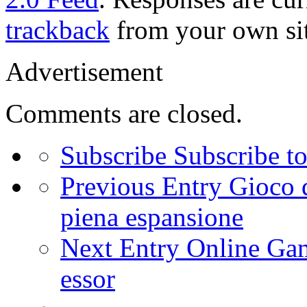
trackback
from your own sit
Advertisement
Comments are closed.
Subscribe
Subscribe to
Previous Entry
Gioco d
piena espansione
Next Entry
Online Gamb
essor