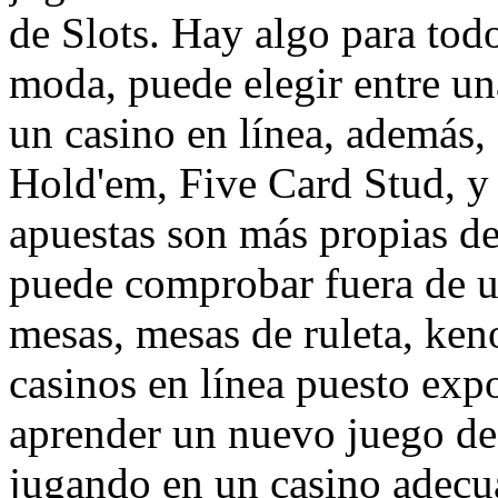
de Slots. Hay algo para todo
moda, puede elegir entre un
un casino en línea, además,
Hold'em, Five Card Stud, y 
apuestas son más propias de
puede comprobar fuera de un
mesas, mesas de ruleta, ken
casinos en línea puesto ex
aprender un nuevo juego de 
jugando en un casino adecua