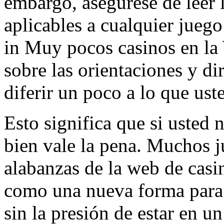
embargo, asegúrese de leer 
aplicables a cualquier jueg
in Muy pocos casinos en la 
sobre las orientaciones y d
diferir un poco a lo que ust
Esto significa que si usted 
bien vale la pena. Muchos 
alabanzas de la web de casi
como una nueva forma para l
sin la presión de estar en un