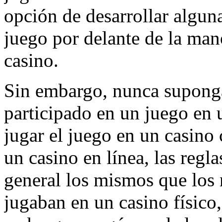
opción de desarrollar algun
juego por delante de la ma
casino.
Sin embargo, nunca suponga
participado en un juego en
jugar el juego en un casino 
un casino en línea, las regla
general los mismos que los 
jugaban en un casino físico