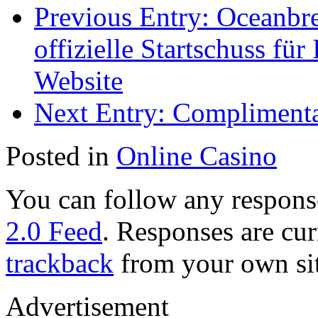
Previous Entry:
Oceanbre
offizielle Startschuss fü
Website
Next Entry:
Complimentar
Posted in
Online Casino
You can follow any response
2.0 Feed
. Responses are cur
trackback
from your own sit
Advertisement