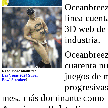
Oceanbreez
línea cuent
3D web de s
industria.
Oceanbreez
cuarenta nu
Read more about the
juegos de m
Las Vegas 2024 Super
Bowl Streaker
!
progresivas
mesa más dominante como B